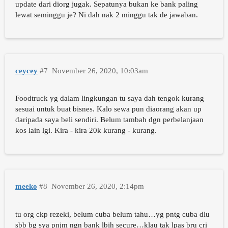
update dari diorg jugak. Sepatunya bukan ke bank paling
lewat seminggu je? Ni dah nak 2 minggu tak de jawaban.
ceycey
#7
November 26, 2020, 10:03am
Foodtruck yg dalam lingkungan tu saya dah tengok kurang
sesuai untuk buat bisnes. Kalo sewa pun diaorang akan up
daripada saya beli sendiri. Belum tambah dgn perbelanjaan
kos lain lgi. Kira - kira 20k kurang - kurang.
meeko
#8
November 26, 2020, 2:14pm
tu org ckp rezeki, belum cuba belum tahu…yg pntg cuba dlu
sbb bg sya pnjm ngn bank lbih secure…klau tak lpas bru cri