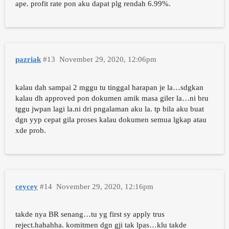
ape. profit rate pon aku dapat plg rendah 6.99%.
pazriak
#13
November 29, 2020, 12:06pm
kalau dah sampai 2 mggu tu tinggal harapan je la…sdgkan
kalau dh approved pon dokumen amik masa giler la…ni bru
tggu jwpan lagi la.ni dri pngalaman aku la. tp bila aku buat
dgn yyp cepat gila proses kalau dokumen semua lgkap atau
xde prob.
ceycey
#14
November 29, 2020, 12:16pm
takde nya BR senang…tu yg first sy apply trus
reject.hahahha. komitmen dgn gji tak lpas…klu takde