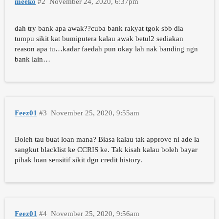
meeko
#2
November 24, 2020, 6:37pm
dah try bank apa awak??cuba bank rakyat tgok sbb dia
tumpu sikit kat bumiputera kalau awak betul2 sediakan
reason apa tu…kadar faedah pun okay lah nak banding ngn
bank lain…
Feez01
#3
November 25, 2020, 9:55am
Boleh tau buat loan mana? Biasa kalau tak approve ni ade la
sangkut blacklist ke CCRIS ke. Tak kisah kalau boleh bayar
pihak loan sensitif sikit dgn credit history.
Feez01
#4
November 25, 2020, 9:56am