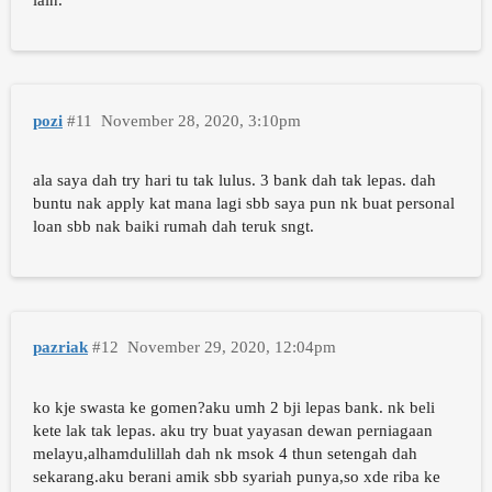
lain.
pozi
#11
November 28, 2020, 3:10pm
ala saya dah try hari tu tak lulus. 3 bank dah tak lepas. dah
buntu nak apply kat mana lagi sbb saya pun nk buat personal
loan sbb nak baiki rumah dah teruk sngt.
pazriak
#12
November 29, 2020, 12:04pm
ko kje swasta ke gomen?aku umh 2 bji lepas bank. nk beli
kete lak tak lepas. aku try buat yayasan dewan perniagaan
melayu,alhamdulillah dah nk msok 4 thun setengah dah
sekarang.aku berani amik sbb syariah punya,so xde riba ke