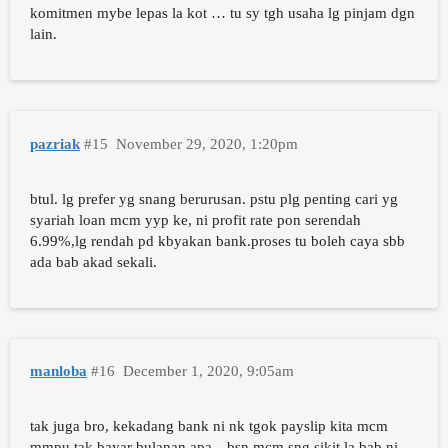
komitmen mybe lepas la kot … tu sy tgh usaha lg pinjam dgn
lain.
pazriak
#15
November 29, 2020, 1:20pm
btul. lg prefer yg snang berurusan. pstu plg penting cari yg
syariah loan mcm yyp ke, ni profit rate pon serendah
6.99%,lg rendah pd kbyakan bank.proses tu boleh caya sbb
ada bab akad sekali.
manloba
#16
December 1, 2020, 9:05am
tak juga bro, kekadang bank ni nk tgok payslip kita mcm
mmpu tak bayar bulanan apa…bsn mcm sng sikit la bab ni…