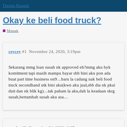
Durian Runtuh
Okay ke beli food truck?
Mamak
ceycey
#1
November 24, 2020, 3:19pm
Sekarang mmg loan susah nk approved eh?mmg aku byk
komitment tapi masih mampu bayar sbb bini aku pon ada
buat part time business on9…baru la cadang nak beli food
truck secondhand utk bini aku(kwn aku jual,sbb dia nk pkai
duit dan nk blik kg)…tak paham la aku,dah la keadaan skrg
susah,bertambah susah aku asa…